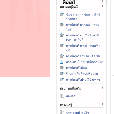
คีออส
หมวดหมู่สินค้า
ซุ้มชาไข่มุก - ซุ้มกาแฟ - ซุ้ม
ขายของ
เคาน์เตอร์ แบรนด์ - เฟรน
ไชส์
เคาน์เตอร์ งานปิดผิวลามิ
เนต - บิ้วอินส์
เคาน์เตอร์ เครป - วาฟเฟิล -
ซูชิ
เคาน์เตอร์ต้อนรับ - คิดเงิน
สาระประโยชน์ "เมล็ดกาแฟ"
เคาน์เตอร์ไม้สน
ร้านทำเล็บ ร้านเสริมสวย
เคาน์เตอร์ไปรษณีย์-แฟลช
สอบถามเพิ่มเติม
สอบถาม
สาระน่ารู้
บทความน่าสนใจ