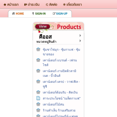
คีออส
หมวดหมู่สินค้า
ซุ้มชาไข่มุก - ซุ้มกาแฟ - ซุ้ม
ขายของ
เคาน์เตอร์ แบรนด์ - เฟรน
ไชส์
เคาน์เตอร์ งานปิดผิวลามิ
เนต - บิ้วอินส์
เคาน์เตอร์ เครป - วาฟเฟิล -
ซูชิ
เคาน์เตอร์ต้อนรับ - คิดเงิน
สาระประโยชน์ "เมล็ดกาแฟ"
เคาน์เตอร์ไม้สน
ร้านทำเล็บ ร้านเสริมสวย
เคาน์เตอร์ไปรษณีย์-แฟลช