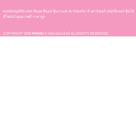
kumkong999.com
คีออส คีออส ซุ้มกาแฟ
เคาร์เตอร์บาร์ เ
คาร์เตอร์ เฟอร์นิเจอร์ ซุ้มไม้
ดีไซน์เก๋ คุณภาพดี ราคาถูก
COPYRIGHT 2009
RAN4U
ขายของออนไลน์
ALLRIGHTS RESERVED.
Shop ID: 50