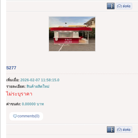
S277
เพิ่มเมื่อ:
2026-02-07 11:58:15.0
รายละเอียด:
สินค้าผลิตใหม่
ไม่ระบุราคา
ค่าขนส่ง:
0.00000 บาท
comments(0)