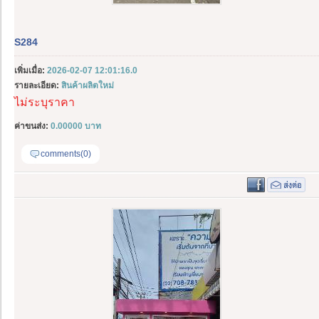
S284
เพิ่มเมื่อ:
2026-02-07 12:01:16.0
รายละเอียด:
สินค้าผลิตใหม่
ไม่ระบุราคา
ค่าขนส่ง:
0.00000 บาท
comments(0)