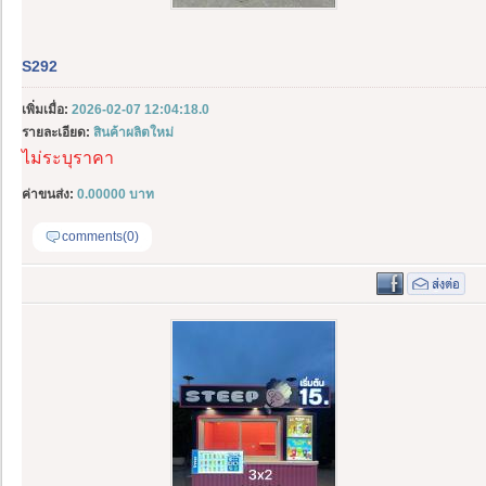
S292
เพิ่มเมื่อ:
2026-02-07 12:04:18.0
รายละเอียด:
สินค้าผลิตใหม่
ไม่ระบุราคา
ค่าขนส่ง:
0.00000 บาท
comments(0)