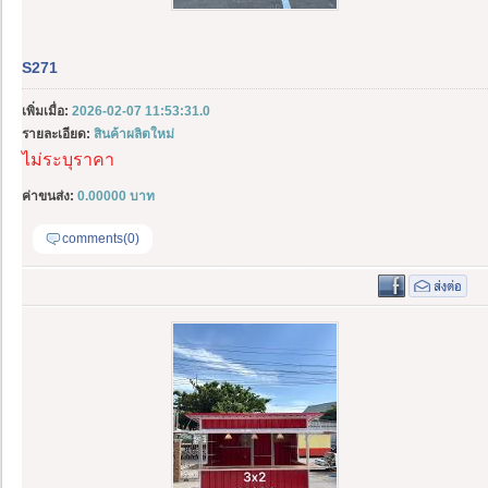
S271
เพิ่มเมื่อ:
2026-02-07 11:53:31.0
รายละเอียด:
สินค้าผลิตใหม่
ไม่ระบุราคา
ค่าขนส่ง:
0.00000 บาท
comments(0)