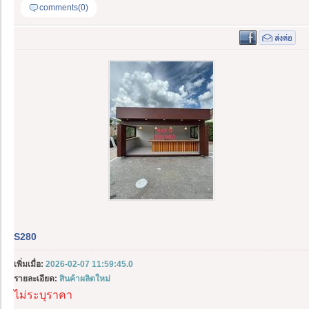
comments(0)
S280
เพิ่มเมื่อ:
2026-02-07 11:59:45.0
รายละเอียด:
สินค้าผลิตใหม่
ไม่ระบุราคา